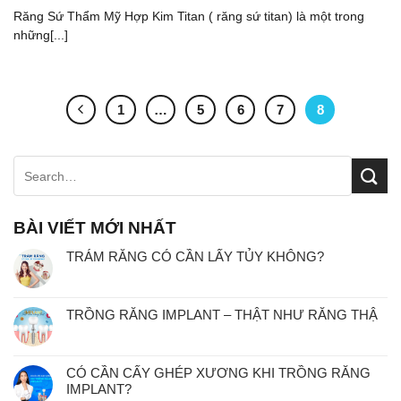
Răng Sứ Thẩm Mỹ Hợp Kim Titan ( răng sứ titan) là một trong
những[...]
1
…
5
6
7
8
BÀI VIẾT MỚI NHẤT
TRÁM RĂNG CÓ CẦN LẤY TỦY KHÔNG?
TRỒNG RĂNG IMPLANT – THẬT NHƯ RĂNG THẬ
CÓ CẦN CẤY GHÉP XƯƠNG KHI TRỒNG RĂNG
IMPLANT?