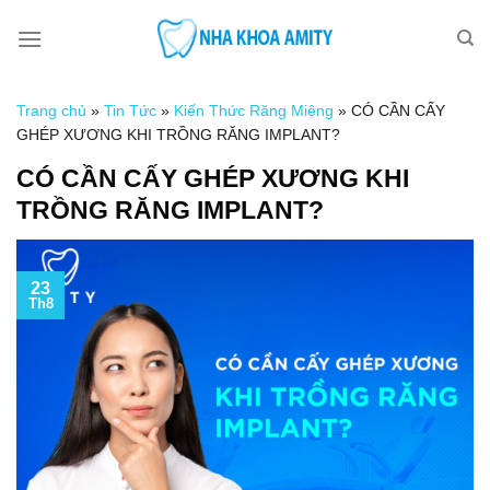
Skip
to
content
Trang chủ
»
Tin Tức
»
Kiến Thức Răng Miệng
»
CÓ CẦN CẤY
GHÉP XƯƠNG KHI TRỒNG RĂNG IMPLANT?
CÓ CẦN CẤY GHÉP XƯƠNG KHI
TRỒNG RĂNG IMPLANT?
23
Th8