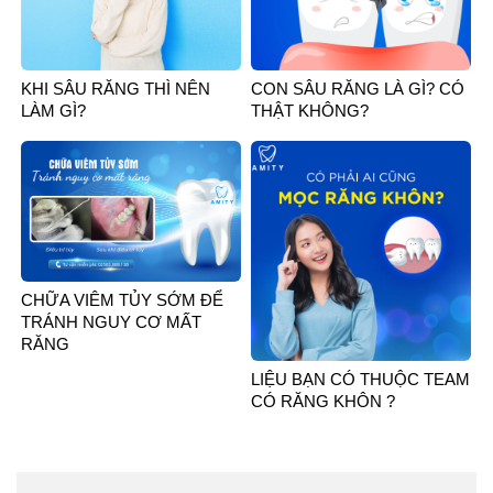
KHI SÂU RĂNG THÌ NÊN
CON SÂU RĂNG LÀ GÌ? CÓ
LÀM GÌ?
THẬT KHÔNG?
CHỮA VIÊM TỦY SỚM ĐỂ
TRÁNH NGUY CƠ MẤT
RĂNG
LIỆU BẠN CÓ THUỘC TEAM
CÓ RĂNG KHÔN ?