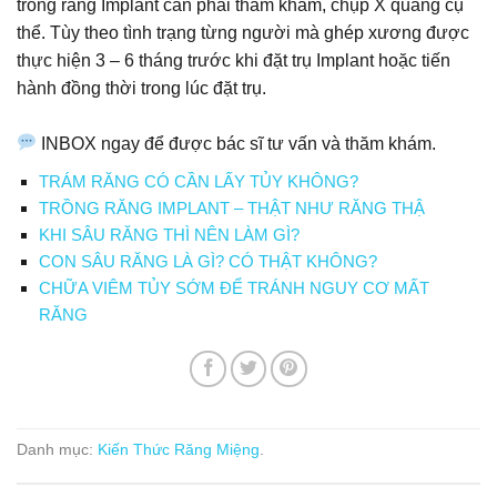
trồng răng Implant cần phải thăm khám, chụp X quang cụ
thể. Tùy theo tình trạng từng người mà ghép xương được
thực hiện 3 – 6 tháng trước khi đặt trụ Implant hoặc tiến
hành đồng thời trong lúc đặt trụ.
INBOX ngay để được bác sĩ tư vấn và thăm khám.
TRÁM RĂNG CÓ CẦN LẤY TỦY KHÔNG?
TRỒNG RĂNG IMPLANT – THẬT NHƯ RĂNG THẬ
KHI SÂU RĂNG THÌ NÊN LÀM GÌ?
CON SÂU RĂNG LÀ GÌ? CÓ THẬT KHÔNG?
CHỮA VIÊM TỦY SỚM ĐỂ TRÁNH NGUY CƠ MẤT
RĂNG
Danh mục:
Kiến Thức Răng Miệng
.