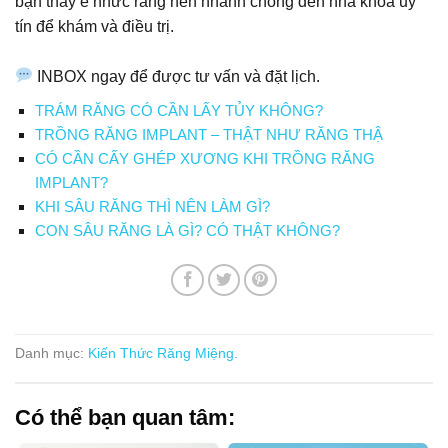
bạn thấy ê nhức răng nên nhanh chóng đến nha khoa uy
tín để khám và điều trị.
INBOX ngay để được tư vấn và đặt lịch.
TRÁM RĂNG CÓ CẦN LẤY TỦY KHÔNG?
TRỒNG RĂNG IMPLANT – THẬT NHƯ RĂNG THẬ
CÓ CẦN CẤY GHÉP XƯƠNG KHI TRỒNG RĂNG
IMPLANT?
KHI SÂU RĂNG THÌ NÊN LÀM GÌ?
CON SÂU RĂNG LÀ GÌ? CÓ THẬT KHÔNG?
Danh mục:
Kiến Thức Răng Miệng
.
Có thể bạn quan tâm: