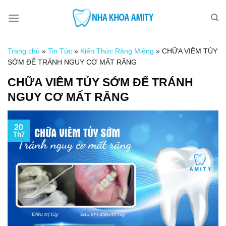
Skip
to
content
Trang chủ
»
Tin Tức
»
Kiến Thức Răng Miệng
»
CHỮA VIÊM TỦY
SỚM ĐỂ TRÁNH NGUY CƠ MẤT RĂNG
CHỮA VIÊM TỦY SỚM ĐỂ TRÁNH
NGUY CƠ MẤT RĂNG
20
Th7