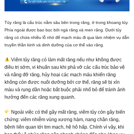
Tủy răng là cấu trúc nằm sâu bên trong răng, ở trong khoang tủy.
Phía ngoài được bao bọc bởi ngà răng và men răng. Dưới tủy
răng có chứa nhiều lỗ nhỏ để mạch máu đi qua làm nhiệm vụ dẫn
truyền thần kinh và dinh dưỡng của cơ thể vào răng.
Viêm tủy răng có làm mất răng nếu như không được
điều trị sớm, vi khuẩn sau khi phá vỡ các cấu trúc bảo vệ
và nâng đỡ răng, hủy hoại các mạch máu khiến răng
không còn được nuôi dưỡng bởi cơ thể, răng sẽ bị xỉn
màu và rụng dần hoặc bắt buộc phải nhổ bỏ để tránh ảnh
hưởng đến các răng xung quanh.
Ngoài việc có thể gây mất răng, viêm tủy còn gây biến
chứng: viêm nhiễm vùng xương hàm, nang chân răng,
bệnh liên quan tới tim mạch, hệ hô hấp. Chính vì vậy, khi