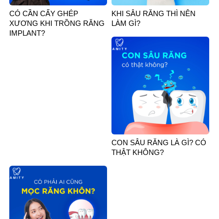
CÓ CẦN CẤY GHÉP
KHI SÂU RĂNG THÌ NÊN
XƯƠNG KHI TRỒNG RĂNG
LÀM GÌ?
IMPLANT?
CON SÂU RĂNG LÀ GÌ? CÓ
THẬT KHÔNG?