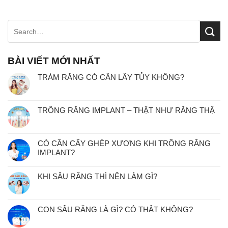
BÀI VIẾT MỚI NHẤT
TRÁM RĂNG CÓ CẦN LẤY TỦY KHÔNG?
TRỒNG RĂNG IMPLANT – THẬT NHƯ RĂNG THẬ
CÓ CẦN CẤY GHÉP XƯƠNG KHI TRỒNG RĂNG
IMPLANT?
KHI SÂU RĂNG THÌ NÊN LÀM GÌ?
CON SÂU RĂNG LÀ GÌ? CÓ THẬT KHÔNG?