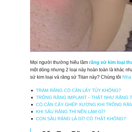
Mọi người thường hiểu lầm
răng sứ kim loại t
một dòng nhưng 2 loại này hoàn toàn là khác nha
sứ kim loại và răng sứ Titan này? Chúng tôi
Nha 
TRÁM RĂNG CÓ CẦN LẤY TỦY KHÔNG?
TRỒNG RĂNG IMPLANT – THẬT NHƯ RĂNG 
CÓ CẦN CẤY GHÉP XƯƠNG KHI TRỒNG RĂN
KHI SÂU RĂNG THÌ NÊN LÀM GÌ?
CON SÂU RĂNG LÀ GÌ? CÓ THẬT KHÔNG?