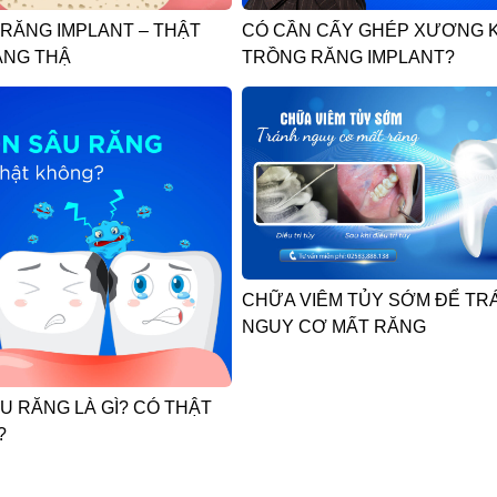
RĂNG IMPLANT – THẬT
CÓ CẦN CẤY GHÉP XƯƠNG K
ĂNG THẬ
TRỒNG RĂNG IMPLANT?
CHỮA VIÊM TỦY SỚM ĐỂ TR
NGUY CƠ MẤT RĂNG
U RĂNG LÀ GÌ? CÓ THẬT
?