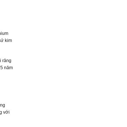
anium
sứ kim
i răng
 15 năm
óng
g với