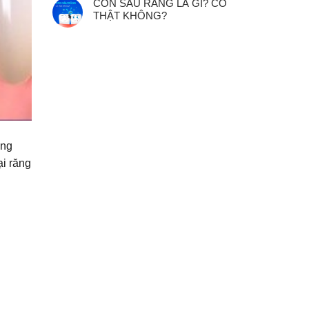
CON SÂU RĂNG LÀ GÌ? CÓ
THẬT KHÔNG?
ung
ại răng