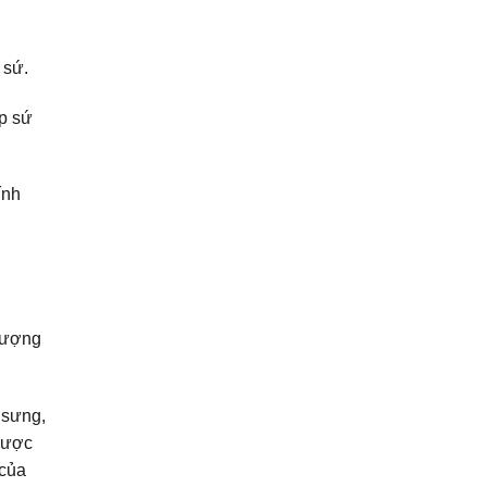
 sứ.
ớp sứ
ính
 tượng
 sưng,
 được
 của