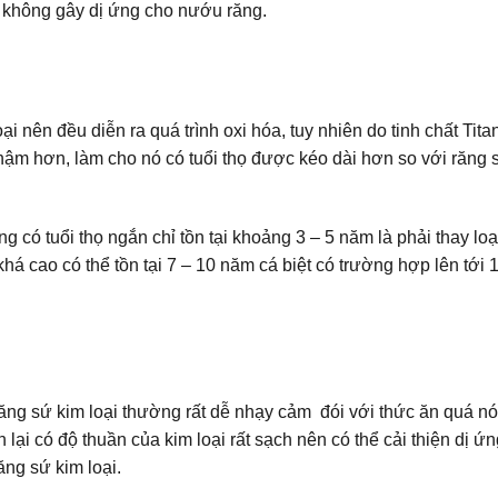
và không gây dị ứng cho nướu răng.
i nên đều diễn ra quá trình oxi hóa, tuy nhiên do tinh chất Tit
hậm hơn, làm cho nó có tuổi thọ được kéo dài hơn so với răng 
g có tuổi thọ ngắn chỉ tồn tại khoảng 3 – 5 năm là phải thay loạ
ó khá cao có thể tồn tại 7 – 10 năm cá biệt có trường hợp lên tới
 răng sứ kim loại thường rất dễ nhạy cảm đói với thức ăn quá n
 lại có độ thuần của kim loại rất sạch nên có thể cải thiện dị ứn
ăng sứ kim loại.