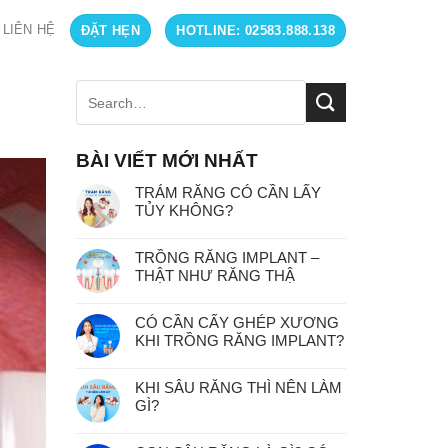
LIÊN HỆ
ĐẶT HẸN
HOTLINE: 02583.888.138
BÀI VIẾT MỚI NHẤT
TRÁM RĂNG CÓ CẦN LẤY
TỦY KHÔNG?
TRỒNG RĂNG IMPLANT –
THẬT NHƯ RĂNG THẬ
CÓ CẦN CẤY GHÉP XƯƠNG
KHI TRỒNG RĂNG IMPLANT?
KHI SÂU RĂNG THÌ NÊN LÀM
GÌ?