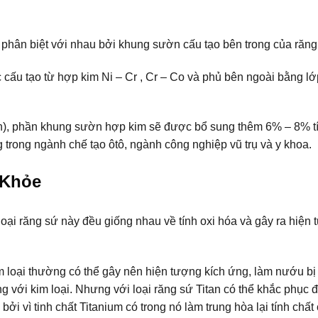
phân biệt với nhau bởi khung sườn cấu tạo bên trong của răng
cấu tạo từ hợp kim Ni – Cr , Cr – Co và phủ bên ngoài bằng l
tan), phần khung sườn hợp kim sẽ được bổ sung thêm 6% – 8% t
 trong ngành chế tạo ôtô, ngành công nghiệp vũ trụ và y khoa.
 Khỏe
loại răng sứ này đều giống nhau về tính oxi hóa và gây ra hiện
im loại thường có thể gây nên hiện tượng kích ứng, làm nướu bị
 với kim loại. Nhưng với loại răng sứ Titan có thể khắc phục
bởi vì tinh chất Titanium có trong nó làm trung hòa lại tính chất