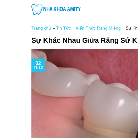
Skip
to
content
Trang chủ
»
Tin Tức
»
Kiến Thức Răng Miệng
»
Sự Kh
Sự Khác Nhau Giữa Răng Sứ Ki
02
Th12