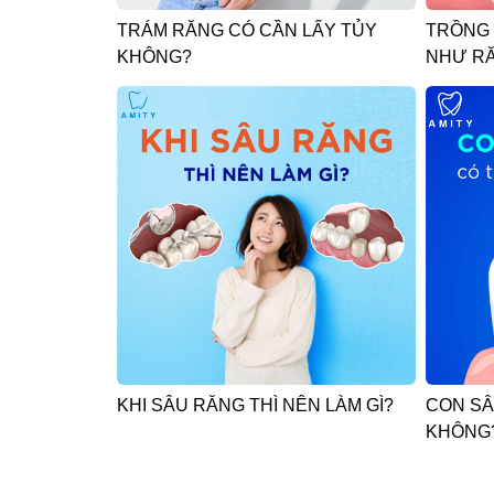
TRÁM RĂNG CÓ CẦN LẤY TỦY
TRỒNG 
KHÔNG?
NHƯ R
KHI SÂU RĂNG THÌ NÊN LÀM GÌ?
CON SÂ
KHÔNG