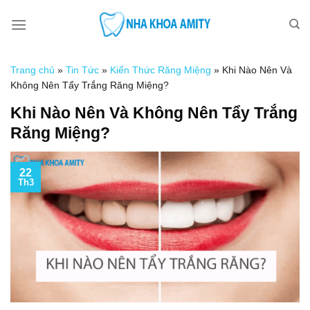
Skip
to
content
Trang chủ
»
Tin Tức
»
Kiến Thức Răng Miệng
»
Khi Nào Nên Và
Không Nên Tẩy Trắng Răng Miệng?
Khi Nào Nên Và Không Nên Tẩy Trắng
Răng Miệng?
22
Th3