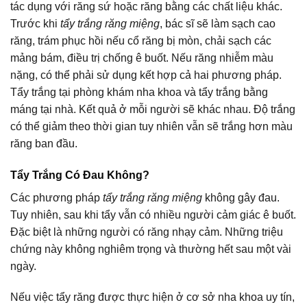
tác dụng với răng sứ hoặc răng bằng các chất liệu khác.
Trước khi
tẩy trắng răng miệng
, bác sĩ sẽ làm sạch cao
răng, trám phục hồi nếu cổ răng bị mòn, chải sạch các
mảng bám, điều trị chống ê buốt. Nếu răng nhiễm màu
nặng, có thể phải sử dụng kết hợp cả hai phương pháp.
Tẩy trắng tại phòng khám nha khoa và tẩy trắng bằng
máng tại nhà. Kết quả ở mỗi người sẽ khác nhau. Độ trắng
có thể giảm theo thời gian tuy nhiên vẫn sẽ trắng hơn màu
răng ban đầu.
Tẩy Trắng Có Đau Không?
Các phương pháp
tẩy trắng răng miệng
không gây đau.
Tuy nhiên, sau khi tẩy vẫn có nhiều người cảm giác ê buốt.
Đặc biệt là những người có răng nhạy cảm. Những triệu
chứng này không nghiêm trọng và thường hết sau một vài
ngày.
Nếu việc tẩy răng được thực hiện ở cơ sở nha khoa uy tín,