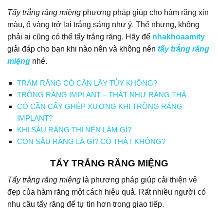
Tẩy trắng răng miệng
phương pháp giúp cho hàm răng xỉn
màu, ố vàng trở lại trắng sáng như ý. Thế nhưng, không
phải ai cũng có thể tẩy trắng răng. Hãy để
nhakhoaamity
giải đáp cho bạn khi nào nên và không nên
tẩy trắng răng
miệng
nhé.
TRÁM RĂNG CÓ CẦN LẤY TỦY KHÔNG?
TRỒNG RĂNG IMPLANT – THẬT NHƯ RĂNG THẬ
CÓ CẦN CẤY GHÉP XƯƠNG KHI TRỒNG RĂNG
IMPLANT?
KHI SÂU RĂNG THÌ NÊN LÀM GÌ?
CON SÂU RĂNG LÀ GÌ? CÓ THẬT KHÔNG?
TẨY TRẮNG RĂNG MIỆNG
Tẩy trắng răng miệng
là phương pháp giúp cải thiện vẻ
đẹp của hàm răng một cách hiệu quả. Rất nhiều người có
nhu cầu tẩy răng để tự tin hơn trong giao tiếp.